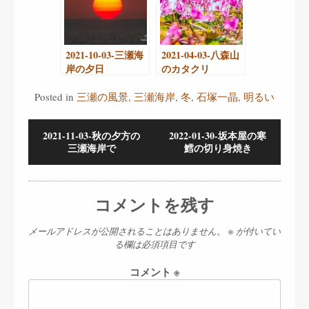
2021-10-03-三瀬海
2021-04-03-八森山
岸の夕日
のカタクリ
Posted in
三瀬の風景
,
三瀬海岸
,
冬
,
石塚一晶
,
明るい
2021-11-03-秋の夕方の
2022-01-30-坂本屋の寒
三瀬海岸で
鱈の切り身焼き
コメントを残す
メールアドレスが公開されることはありません。
※
が付いてい
る欄は必須項目です
コメント
※