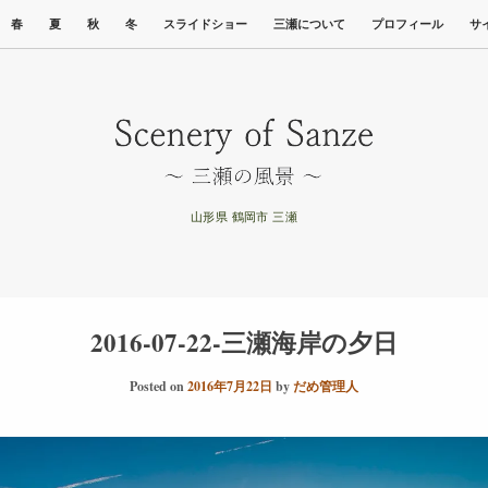
春
夏
秋
冬
スライドショー
三瀬について
プロフィール
サ
山形県 鶴岡市 三瀬
2016-07-22-三瀬海岸の夕日
Posted on
2016年7月22日
by
だめ管理人