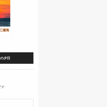
2-三瀬海
海岸の夕日
です