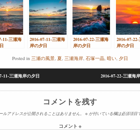
07-11-三瀬海
2016-07-11-三瀬海
2016-07-22-三瀬海
2016-07-2
日
岸の夕日
岸の夕日
岸の夕日
Posted in
三瀬の風景
,
夏
,
三瀬海岸
,
石塚一晶
,
暗い
,
夕日
-07-11-三瀬海岸の夕日
2016-07-22-三瀬
コメントを残す
ールアドレスが公開されることはありません。
※
が付いている欄は必須項目
コメント
※