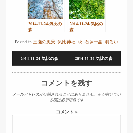
2014-11-24-気比の
2014-11-24-気比の
森
森
Posted in
三瀬の風景
,
気比神社
,
秋
,
石塚一晶
,
明るい
2014-11-24-気比の森
2014-11-24-気比の森
コメントを残す
メールアドレスが公開されることはありません。
※
が付いてい
る欄は必須項目です
コメント
※