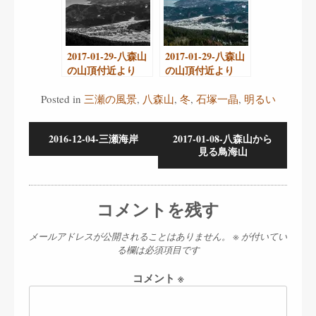
2017-01-29-八森山
2017-01-29-八森山
の山頂付近より
の山頂付近より
Posted in
三瀬の風景
,
八森山
,
冬
,
石塚一晶
,
明るい
2016-12-04-三瀬海岸
2017-01-08-八森山から
見る鳥海山
コメントを残す
メールアドレスが公開されることはありません。
※
が付いてい
る欄は必須項目です
コメント
※