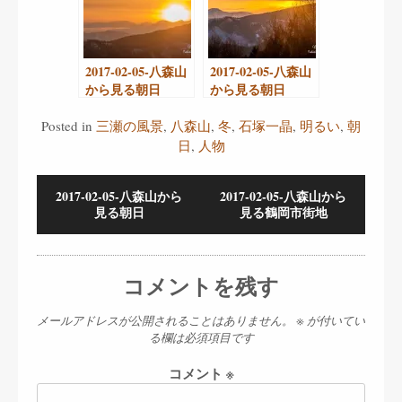
2017-02-05-八森山
2017-02-05-八森山
から見る朝日
から見る朝日
Posted in
三瀬の風景
,
八森山
,
冬
,
石塚一晶
,
明るい
,
朝
日
,
人物
2017-02-05-八森山から
2017-02-05-八森山から
見る朝日
見る鶴岡市街地
コメントを残す
メールアドレスが公開されることはありません。
※
が付いてい
る欄は必須項目です
コメント
※