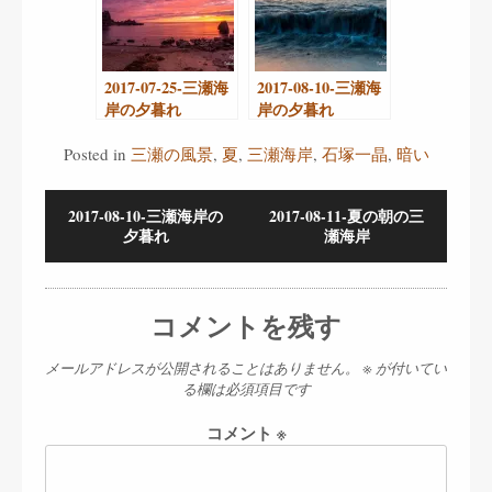
2017-07-25-三瀬海
2017-08-10-三瀬海
岸の夕暮れ
岸の夕暮れ
Posted in
三瀬の風景
,
夏
,
三瀬海岸
,
石塚一晶
,
暗い
2017-08-10-三瀬海岸の
2017-08-11-夏の朝の三
夕暮れ
瀬海岸
コメントを残す
メールアドレスが公開されることはありません。
※
が付いてい
る欄は必須項目です
コメント
※