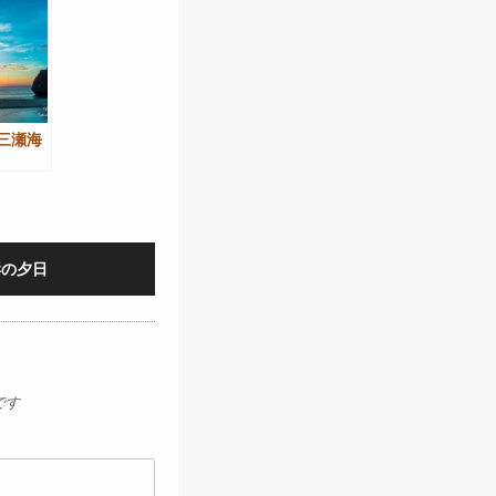
3-三瀬海
海岸の夕日
です