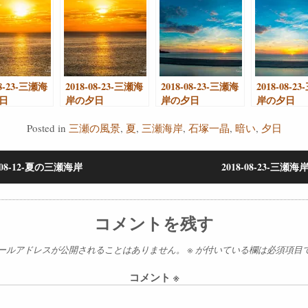
08-23-三瀬海
2018-08-23-三瀬海
2018-08-23-三瀬海
2018-08-2
日
岸の夕日
岸の夕日
岸の夕日
Posted in
三瀬の風景
,
夏
,
三瀬海岸
,
石塚一晶
,
暗い
,
夕日
8-08-12-夏の三瀬海岸
2018-08-23-三瀬
コメントを残す
ールアドレスが公開されることはありません。
※
が付いている欄は必須項目
コメント
※