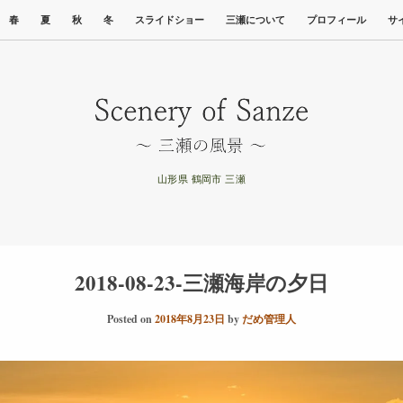
春
夏
秋
冬
スライドショー
三瀬について
プロフィール
サ
山形県 鶴岡市 三瀬
2018-08-23-三瀬海岸の夕日
Posted on
2018年8月23日
by
だめ管理人