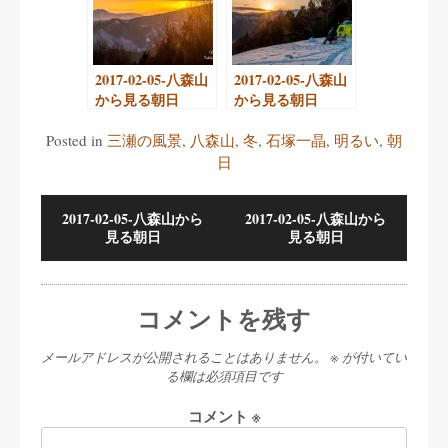
2017-02-05-八森山
2017-02-05-八森山
から見る朝日
から見る朝日
Posted in
三瀬の風景
,
八森山
,
冬
,
石塚一晶
,
明るい
,
朝
日
2017-02-05-八森山から
2017-02-05-八森山から
見る朝日
見る朝日
コメントを残す
メールアドレスが公開されることはありません。
※
が付いてい
る欄は必須項目です
コメント
※